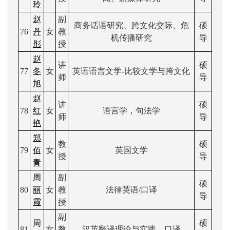
玲
赵
副
商务话语研究、跨文化交际、危
硕
76
丹
女
教
机传播研究
导
彤
授
赵
讲
硕
77
冬
女
英语语言文学-比较文学与跨文化
师
导
旭
赵
讲
硕
78
红
女
语言学，句法学
师
导
艳
郑
教
硕
79
佰
女
英国文学
授
导
青
周
副
硕
80
丽
女
教
法律英语/口译
导
霞
授
副
周
硕
81
女
教
汉英翻译理论与实践、口译