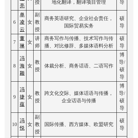
授
地化翻译，翻译项目管理
导
亮
单
副
商务英语研究、企业社会责任，
硕
6
凌
女
教
国际贸易实务
导
云
授
董
讲
商务写作与传播、技术写作与传
硕
7
女
琳
师
播、对比修辞、多媒体语料分析
导
博
冯
教
导/
8
海
女
体裁分析、商务话语、二语写作
授
硕
颖
导
博
冯
教
跨文化交际、媒体话语与传播，
导/
9
捷
女
授
企业话语与传播
硕
蕴
导
副
冯
硕
10
女
教
国际传播、西方媒体、欧盟研究
悦
导
授