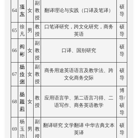
副
项
硕
64
女
教
翻译理论与实践（口译及笔译）
东
导
授
徐
教
口笔译研究，跨文化研究，商务
硕
65
男
凡
授
英语
导
副
阎
硕
66
女
教
口译、国别研究
彬
导
授
杨
副
商务用途英语语言及教学法、跨
硕
67
伶
女
教
文化商务交际
导
俐
授
博
杨
教
应用语言学、第二语言习得、二
导/
68
颖
女
授
语写作、商务英语教学
硕
莉
导
杨
副
翻译研究
文学翻译
中华古典文本
硕
69
玉
男
教
英译
导
功
授