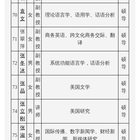
副
袁
硕
70
女
教
理论语言学、语用学、话语分析
文
导
授
张
副
商务英语、跨文化商务交际、翻
硕
71
翠
女
教
译
导
萍
授
张
副
硕
72
冬
男
教
系统功能语言学，话语分析
导
冰
授
副
张
硕
73
女
教
美国文学
晶
导
授
张
讲
硕
74
立
男
美国研究
师
导
刚
张
教
国际传播、数字新闻学、财经新
硕
75
淑
女
授
闻、新媒体研究
导