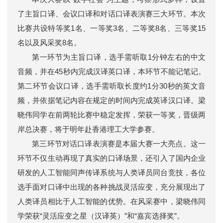
了主旨口译、会议口译和对话口译表演赛三大环节。本次
比赛共设特等奖1名、一等奖3名、二等奖8名、三等奖15
名以及风采奖8名。
第一环节为主旨口译，选手需听取1分钟左右的中文
音频，并在45秒内完成汉译英口译，本环节不能记笔记。
第二环节会议口译，选手需听取长度约1分30秒的英文音
频，并依据笔记内容在规定的时间内完成英译汉口译。梁
晓伟同学在前两轮比赛中稳定发挥，荣获一等奖，晋级两
岸总决赛，将于明年赴香港理工大学参赛。
第三环节对话口译表演赛是本届大赛一大亮点。这一
环节不仅生动再现了真实的口译场景，还引入了国内企业
研发的人工智能同声传译系统与人类译员同台竞技，各位
选手面对口译中出现的各种挑战灵活应变，充分展现出了
人类译员相比于人工智能的优势。在风采赛中，梁晓伟同
学荣获“灵活应变之星（汉译英）”和“嘉宾选择奖”。