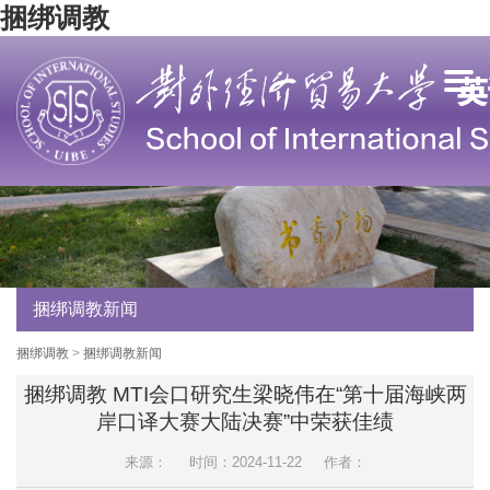
捆绑调教
捆绑调教新闻
捆绑调教
>
捆绑调教新闻
捆绑调教 MTI会口研究生梁晓伟在“第十届海峡两
岸口译大赛大陆决赛”中荣获佳绩
来源：
时间：2024-11-22
作者：