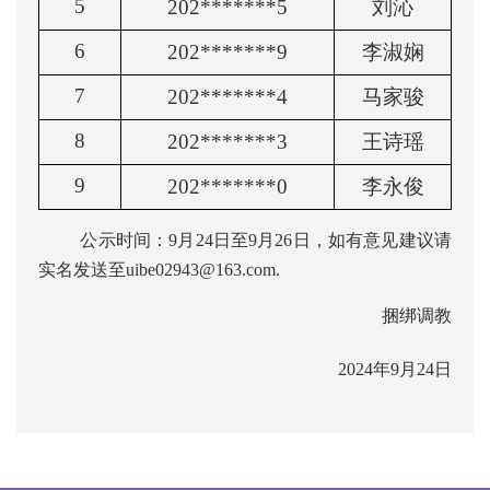
5
202*******5
刘沁
6
202*******9
李淑娴
7
202*******4
马家骏
8
202*******3
王诗瑶
9
202*******0
李永俊
公示时间：9月24日至9月26日，如有意见建议请
实名发送至
uibe02943@163.com
.
捆绑调教
2024年9月24日