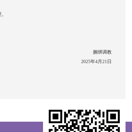
理。
捆绑调教
20
25
年
4
月
21
日