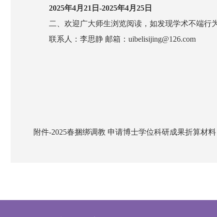
20
25
年
4
月
21
日-20
25
年
4
月
25
日
二、欢迎广大师生浏览阅读，如发现学术不端行
联系人：
李思静
邮箱：uibe
lisijing
@1
26
.com
附件-2025春捆绑调教 申请博士学位科研成果折算材料