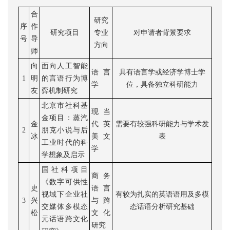
合
研究
序
作
研究项目
专业
对申请者背景要求
号
导
方向
师
向
面向人工智能
语言
具有语言学或经济学博士学
1
明
的言语行为博
学
位，具备独立科研能力
友
弈机制研究
北京市社科基
现当
金项目：蒸汽
金
代英
需要有较强科研能力与学术发
2
朋克小说与后
冰
美文
表
工业时代的科
学
学想象及启示
国社科项目
商务
《数字可供性
史
语言
视域下企业社
有较为扎实的英语语用及多模
3
兴
与跨
交媒体多模态
态话语分析研究基础
松
文化
元话语跨文化
研究