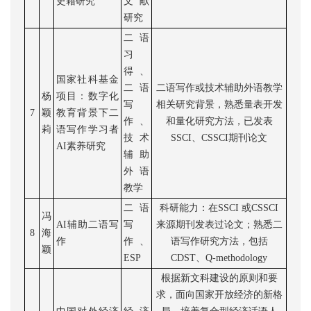
史籍研究
文献
研究
二语
习
得
、
国家社科基金
二语
二语写作或技术辅助外语教学
杨
项目：数字化
写
相关研究背景，熟悉量表开发
7
颖
教育背景下二
作
、
和量化研究方法，已发表
莉
语写作学习者
技术
SSCI、CSSCI期刊论文
AI素养研究
辅助
外语
教学
二语
科研能力：在
SSCI 或CSSCI
冯
AI辅助二语写
写
来源期刊发表过论文；熟悉二
8
海
作
作、
语写作研究方法，包括
颖
ESP
CDST
、
Q-methodology
根据新文科建设的原则和要
求，面向国家开放经济的新格