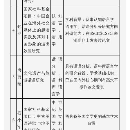
研究》
国家社科基金
项目：中国企
认知
学科背景：从事认知语言学、
业在海外社交
语言
孙
语用学、话语分析等研究方向
4
媒体上的超语
学、
亚
科研能力：在
SSCI或CSSCI来
实践及其对中
语用
源期刊上发表过论文
国形象的溢出
学
效应研究
话语
分
具有话语分析、语料库语言学
冯
文化遗产与旅
析、
的研究背景，学术基础扎实，
5
捷
游话语研究
语料
已在国内外核心期刊有高水平
蕴
库语
期刊论文发表
言学
中世
国家社科基金
纪英
石
项目
：
中古英
国文
需具备英国文学史的基本学术
6
小
语诗歌与地图
学和
背景
军