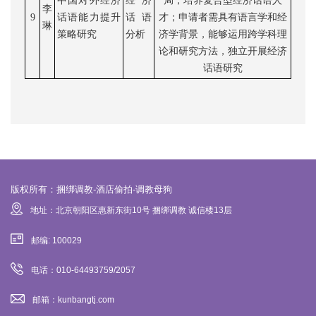
中国对外经济
经济
局，培养复合型经济话语人
李
9
话语能力提升
话语
才
；
申请者
需
具有语言学和经
琳
策略研究
分析
济学背景，能够运用跨学科理
论和研究方法，独立开展经济
话语研究
版权所有：捆绑调教-酒店偷拍-调教母狗
地址：北京朝阳区惠新东街10号 捆绑调教 诚信楼13层
邮编: 100029
电话：010-64493759/2057
邮箱：kunbangtj.com