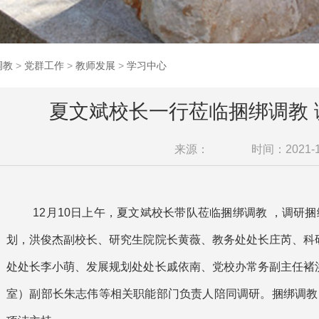
调教
>
党群工作
>
教师发展
>
学习中心
夏文斌校长一行莅临捆绑调教 
来源：
时间：2021-1
12月10日上午，夏文斌校长带队莅临捆绑调教 ，调研捆
划，洪俊杰副校长、研究生院院长黄薇、教务处处长庄芮、科
处处长李小萌、发展规划处处长戚依南、党校办常务副主任褚
室）副部长朱志伟等相关职能部门负责人陪同调研。捆绑调教